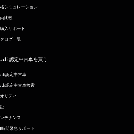
格シミュレーション
両比較
購入サポート
タログ一覧
udi 認定中古車を買う
udi認定中古車
udi認定中古車検索
オリティ
証
ンテナンス
4時間緊急サポート