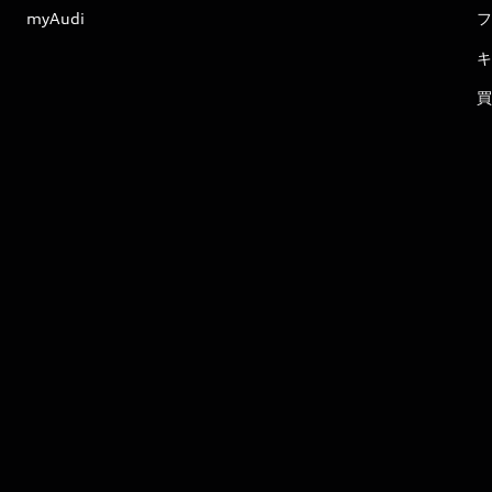
myAudi
フ
キ
買