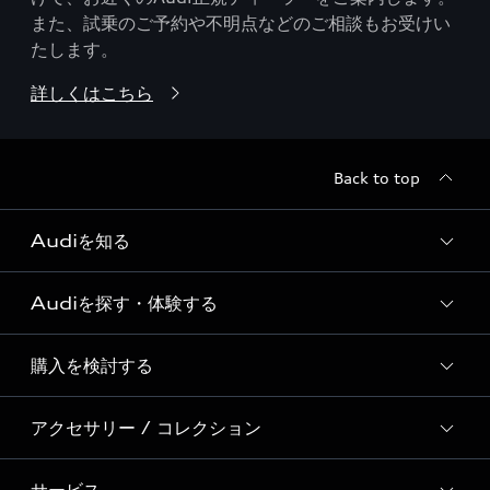
また、試乗のご予約や不明点などのご相談もお受けい
たします。
詳しくはこちら
Back to top
Audiを知る
Audiを探す・体験する
Audi ブランド
Story of Progress
購入を検討する
ディーラー検索
Audi Sport
新車在庫検索
アクセサリー / コレクション
モデル一覧
Formula 1®
試乗車・展示車検索
特別仕様モデル / 限定モデル
デジタルサービス