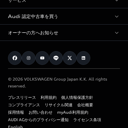
サービス
純正アクセサリー
見積り依頼
e-tronラインアップ
Audi exclusive
オンラインショップ
試乗予約
Audi 認定中古車を買う
サービス入庫予約
価格シミュレーション
Audi driving experience
Audi collection
サービスプログラム
車両比較
オーナーの方へお知らせ
Audi認定中古車
アウディナビアプリ
メンテナンス
ご購入サポート
Audi認定中古車検索
お知らせ
車検 / 定期点検
カタログ一覧
クオリティ
オーナー様向けキャンペーン
e-tronアフターサポート
保証
リコール関連情報
Audi Top Service紹介
© 2026 VOLKSWAGEN Group Japan K.K. All rights
メンテナンス
特定整備適用車一覧
reserved.
myAudi
24時間緊急サポート
リサイクル法
プレスリリース
利用規約
個人情報保護方針
ファイナンス
コンプライアンス
リサイクル関連
会社概要
よくある質問（FAQ）
採用情報
お問い合わせ
myAudi利用規約
キャンペーン / イベント
AUDI AGからのプライバシー通知
ライセンス条項
買取査定
English