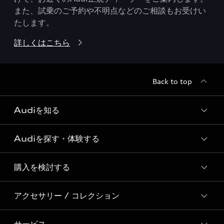
また、試乗のご予約や不明点などのご相談もお受けい
たします。
詳しくはこちら
Back to top
Audiを知る
Audiを探す・体験する
Audi ブランド
Story of Progress
購入を検討する
ディーラー検索
Audi Sport
新車在庫検索
アクセサリー / コレクション
モデル一覧
Formula 1®
試乗車・展示車検索
特別仕様モデル / 限定モデル
デジタルサービス