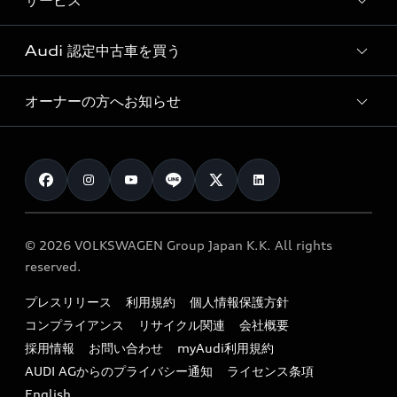
サービス
純正アクセサリー
見積り依頼
e-tronラインアップ
Audi exclusive
オンラインショップ
試乗予約
Audi 認定中古車を買う
サービス入庫予約
価格シミュレーション
Audi driving experience
Audi collection
サービスプログラム
車両比較
オーナーの方へお知らせ
Audi認定中古車
アウディナビアプリ
メンテナンス
ご購入サポート
Audi認定中古車検索
お知らせ
車検 / 定期点検
カタログ一覧
クオリティ
オーナー様向けキャンペーン
e-tronアフターサポート
保証
リコール関連情報
Audi Top Service紹介
© 2026 VOLKSWAGEN Group Japan K.K. All rights
メンテナンス
特定整備適用車一覧
reserved.
myAudi
24時間緊急サポート
リサイクル法
プレスリリース
利用規約
個人情報保護方針
ファイナンス
コンプライアンス
リサイクル関連
会社概要
よくある質問（FAQ）
採用情報
お問い合わせ
myAudi利用規約
キャンペーン / イベント
AUDI AGからのプライバシー通知
ライセンス条項
買取査定
English