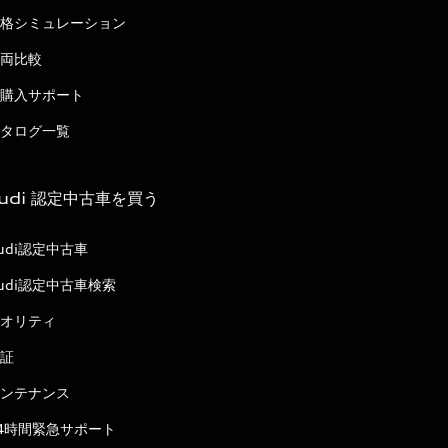
格シミュレーション
両比較
購入サポート
タログ一覧
udi 認定中古車を買う
udi認定中古車
udi認定中古車検索
オリティ
証
ンテナンス
4時間緊急サポート