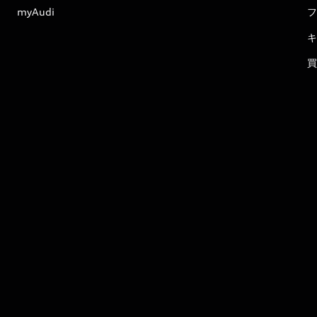
myAudi
フ
キ
買