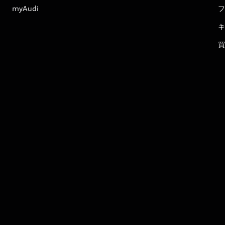
myAudi
フ
キ
買