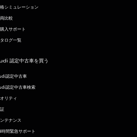
格シミュレーション
両比較
購入サポート
タログ一覧
udi 認定中古車を買う
udi認定中古車
udi認定中古車検索
オリティ
証
ンテナンス
4時間緊急サポート