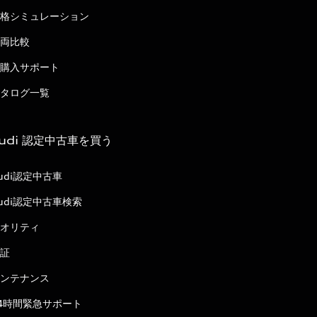
格シミュレーション
両比較
購入サポート
タログ一覧
udi 認定中古車を買う
udi認定中古車
udi認定中古車検索
オリティ
証
ンテナンス
4時間緊急サポート