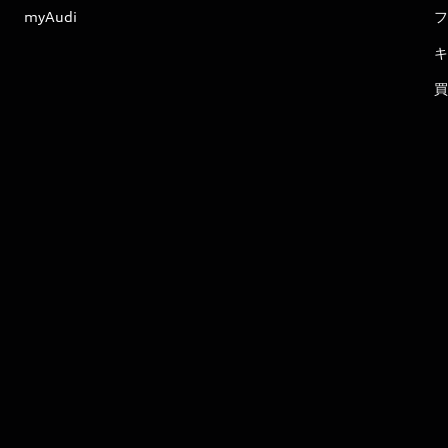
myAudi
フ
キ
買