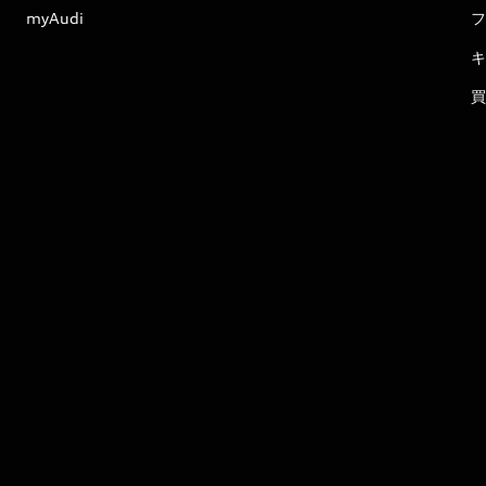
myAudi
フ
キ
買