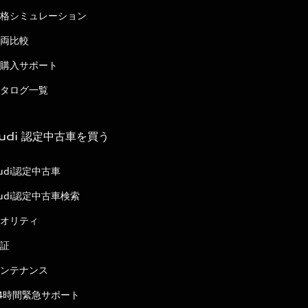
格シミュレーション
両比較
購入サポート
タログ一覧
udi 認定中古車を買う
udi認定中古車
udi認定中古車検索
オリティ
証
ンテナンス
4時間緊急サポート