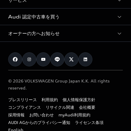
サービス
純正アクセサリー
見積り依頼
e-tronラインアップ
Audi exclusive
オンラインショップ
試乗予約
Audi 認定中古車を買う
サービス入庫予約
価格シミュレーション
Audi driving experience
Audi collection
サービスプログラム
車両比較
オーナーの方へお知らせ
Audi認定中古車
アウディナビアプリ
メンテナンス
ご購入サポート
Audi認定中古車検索
お知らせ
車検 / 定期点検
カタログ一覧
クオリティ
オーナー様向けキャンペーン
e-tronアフターサポート
保証
リコール関連情報
Audi Top Service紹介
© 2026 VOLKSWAGEN Group Japan K.K. All rights
メンテナンス
特定整備適用車一覧
reserved.
myAudi
24時間緊急サポート
リサイクル法
プレスリリース
利用規約
個人情報保護方針
ファイナンス
コンプライアンス
リサイクル関連
会社概要
よくある質問（FAQ）
採用情報
お問い合わせ
myAudi利用規約
キャンペーン / イベント
AUDI AGからのプライバシー通知
ライセンス条項
買取査定
English