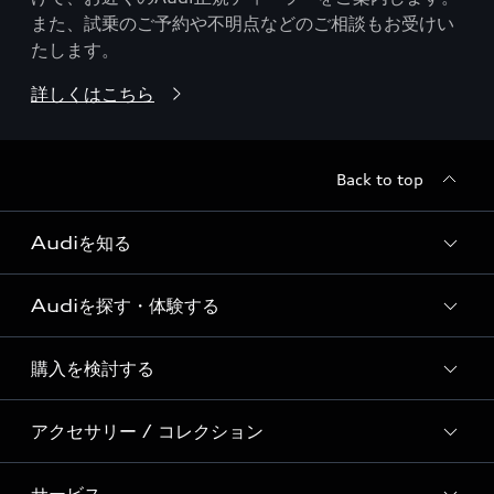
また、試乗のご予約や不明点などのご相談もお受けい
たします。
詳しくはこちら
Back to top
Audiを知る
Audiを探す・体験する
Audi ブランド
Story of Progress
購入を検討する
ディーラー検索
Audi Sport
新車在庫検索
アクセサリー / コレクション
モデル一覧
Formula 1®
試乗車・展示車検索
特別仕様モデル / 限定モデル
デジタルサービス