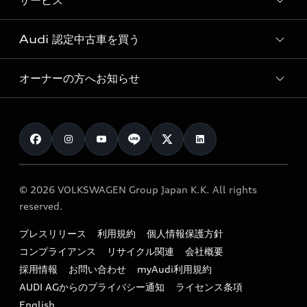
サービス
純正アクセサリー
見積り依頼
e-tronラインアップ
Audi exclusive
オンラインショップ
試乗予約
Audi 認定中古車を買う
サービス入庫予約
価格シミュレーション
Audi driving experience
Audi collection
サービスプログラム
車両比較
オーナーの方へお知らせ
Audi認定中古車
アウディナビアプリ
メンテナンス
ご購入サポート
Audi認定中古車検索
お知らせ
車検 / 定期点検
カタログ一覧
クオリティ
オーナー様向けキャンペーン
e-tronアフターサポート
保証
リコール関連情報
Audi Top Service紹介
© 2026 VOLKSWAGEN Group Japan K.K. All rights
メンテナンス
特定整備適用車一覧
reserved.
myAudi
24時間緊急サポート
リサイクル法
プレスリリース
利用規約
個人情報保護方針
ファイナンス
コンプライアンス
リサイクル関連
会社概要
よくある質問（FAQ）
採用情報
お問い合わせ
myAudi利用規約
キャンペーン / イベント
AUDI AGからのプライバシー通知
ライセンス条項
買取査定
English