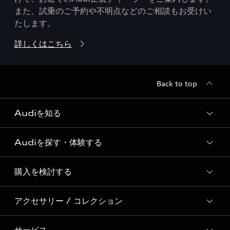
また、試乗のご予約や不明点などのご相談もお受けい
たします。
詳しくはこちら
Back to top
Audiを知る
Audiを探す・体験する
Audi ブランド
Story of Progress
購入を検討する
ディーラー検索
Audi Sport
新車在庫検索
アクセサリー / コレクション
モデル一覧
Formula 1®
試乗車・展示車検索
特別仕様モデル / 限定モデル
デジタルサービス