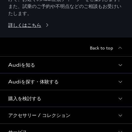
また、試乗のご予約や不明点などのご相談もお受けい
たします。
詳しくはこちら
Back to top
Audiを知る
Audiを探す・体験する
Audi ブランド
Story of Progress
購入を検討する
ディーラー検索
Audi Sport
新車在庫検索
アクセサリー / コレクション
モデル一覧
Formula 1®
試乗車・展示車検索
特別仕様モデル / 限定モデル
デジタルサービス