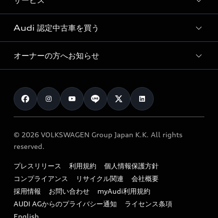
サービス
純正アクセサリー
見積り依頼
e-tronラインアップ
Audi exclusive
オンラインショップ
試乗予約
Audi 認定中古車を買う
サービス入庫予約
価格シミュレーション
Audi driving experience
Audi collection
サービスプログラム
車両比較
オーナーの方へお知らせ
Audi認定中古車
アウディナビアプリ
メンテナンス
ご購入サポート
Audi認定中古車検索
お知らせ
車検 / 定期点検
カタログ一覧
クオリティ
オーナー様向けキャンペーン
e-tronアフターサポート
保証
リコール関連情報
Audi Top Service紹介
© 2026 VOLKSWAGEN Group Japan K.K. All rights
メンテナンス
特定整備適用車一覧
reserved.
myAudi
24時間緊急サポート
リサイクル法
プレスリリース
利用規約
個人情報保護方針
ファイナンス
コンプライアンス
リサイクル関連
会社概要
よくある質問（FAQ）
採用情報
お問い合わせ
myAudi利用規約
キャンペーン / イベント
AUDI AGからのプライバシー通知
ライセンス条項
買取査定
English