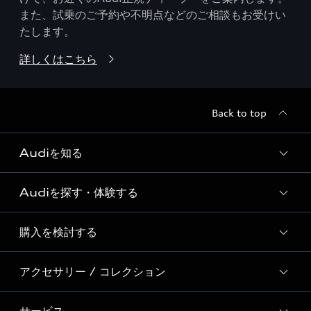
また、試乗のご予約や不明点などのご相談もお受けい
たします。
詳しくはこちら
Back to top
Audiを知る
Audiを探す・体験する
Audi ブランド
Story of Progress
購入を検討する
ディーラー検索
Audi Sport
新車在庫検索
アクセサリー / コレクション
モデル一覧
Formula 1®
試乗車・展示車検索
特別仕様モデル / 限定モデル
デジタルサービス