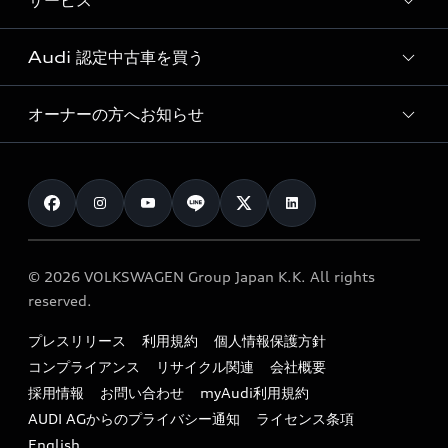
サービス
純正アクセサリー
見積り依頼
e-tronラインアップ
Audi exclusive
オンラインショップ
試乗予約
Audi 認定中古車を買う
サービス入庫予約
価格シミュレーション
Audi driving experience
Audi collection
サービスプログラム
車両比較
オーナーの方へお知らせ
Audi認定中古車
アウディナビアプリ
メンテナンス
ご購入サポート
Audi認定中古車検索
お知らせ
車検 / 定期点検
カタログ一覧
クオリティ
オーナー様向けキャンペーン
e-tronアフターサポート
保証
リコール関連情報
Audi Top Service紹介
© 2026 VOLKSWAGEN Group Japan K.K. All rights
メンテナンス
特定整備適用車一覧
reserved.
myAudi
24時間緊急サポート
リサイクル法
プレスリリース
利用規約
個人情報保護方針
ファイナンス
コンプライアンス
リサイクル関連
会社概要
よくある質問（FAQ）
採用情報
お問い合わせ
myAudi利用規約
キャンペーン / イベント
AUDI AGからのプライバシー通知
ライセンス条項
買取査定
English