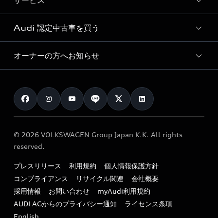
サービス
純正アクセサリー
見積もり依頼
e-tronラインアップ
Audi exclusive
オンラインショップ
試乗予約
Audi 認定中古車を買う
サービス入庫予約
価格シミュレーション
Audi driving experience
Audi collection
サービスプログラム
車両比較
オーナーの方へお知らせ
Audi認定中古車
アウディナビアプリ
メンテナンス
ご購入サポート
Audi認定中古車検索
お知らせ
車検 / 定期点検
カタログ一覧
クオリティ
オーナー様向けキャンペーン
e-tronアフターサポート
保証
リコール関連情報
Audi Top Service紹介
© 2026 VOLKSWAGEN Group Japan K.K. All rights
メンテナンス
特定整備適用車一覧
reserved.
myAudi
24時間緊急サポート
リサイクル法
プレスリリース
利用規約
個人情報保護方針
ファイナンス
コンプライアンス
リサイクル関連
会社概要
よくある質問（FAQ）
採用情報
お問い合わせ
myAudi利用規約
キャンペーン / イベント
AUDI AGからのプライバシー通知
ライセンス条項
買取査定
English