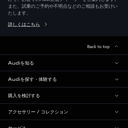
また、試乗のご予約や不明点などのご相談もお受けい
たします。
詳しくはこちら
Back to top
Audiを知る
Audiを探す・体験する
Audi ブランド
Story of Progress
購入を検討する
ディーラー検索
Audi Sport
新車在庫検索
アクセサリー / コレクション
モデル一覧
Formula 1®
試乗車・展示車検索
特別仕様モデル / 限定モデル
デジタルサービス