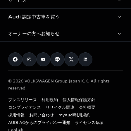
サービス
純正アクセサリー
見積り依頼
e-tronラインアップ
Audi exclusive
オンラインショップ
試乗予約
Audi 認定中古車を買う
サービス入庫予約
価格シミュレーション
Audi driving experience
Audi collection
サービスプログラム
車両比較
オーナーの方へお知らせ
Audi認定中古車
アウディナビアプリ
メンテナンス
ご購入サポート
Audi認定中古車検索
お知らせ
車検 / 定期点検
カタログ一覧
クオリティ
オーナー様向けキャンペーン
e-tronアフターサポート
保証
リコール関連情報
Audi Top Service紹介
© 2026 VOLKSWAGEN Group Japan K.K. All rights
メンテナンス
特定整備適用車一覧
reserved.
myAudi
24時間緊急サポート
リサイクル法
プレスリリース
利用規約
個人情報保護方針
ファイナンス
コンプライアンス
リサイクル関連
会社概要
よくある質問（FAQ）
採用情報
お問い合わせ
myAudi利用規約
キャンペーン / イベント
AUDI AGからのプライバシー通知
ライセンス条項
買取査定
English