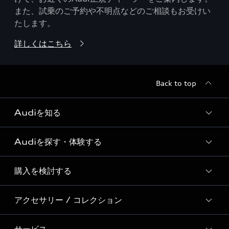
また、試乗のご予約や不明点などのご相談もお受けい
たします。
詳しくはこちら
Back to top
Audiを知る
Audiを探す・体験する
Audi ブランド
Story of Progress
購入を検討する
ディーラー検索
Audi Sport
新車在庫検索
アクセサリー / コレクション
モデル一覧
Formula 1®
試乗車・展示車検索
特別仕様モデル / 限定モデル
デジタルサービス