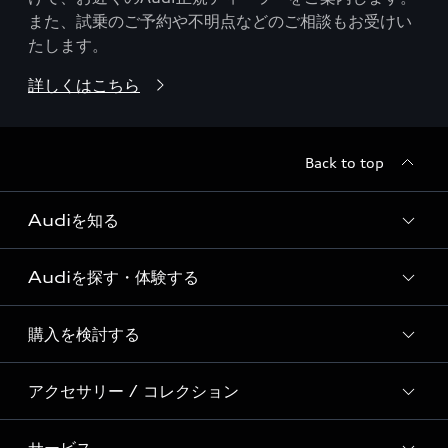
また、試乗のご予約や不明点などのご相談もお受けい
たします。
詳しくはこちら
Back to top
Audiを知る
Audiを探す・体験する
Audi ブランド
Story of Progress
購入を検討する
ディーラー検索
Audi Sport
新車在庫検索
アクセサリー / コレクション
モデル一覧
Formula 1®
試乗車・展示車検索
特別仕様モデル / 限定モデル
デジタルサービス