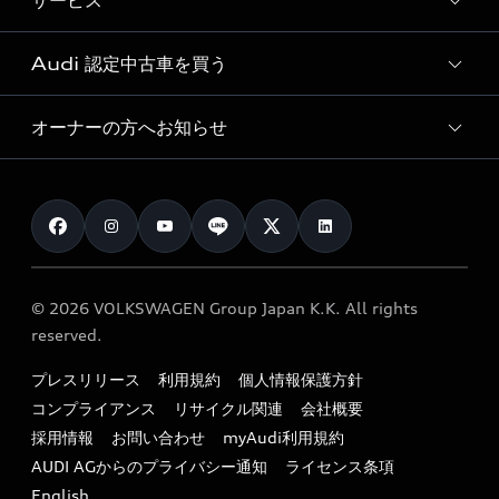
サービス
純正アクセサリー
見積り依頼
e-tronラインアップ
Audi exclusive
オンラインショップ
試乗予約
Audi 認定中古車を買う
サービス入庫予約
価格シミュレーション
Audi driving experience
Audi collection
サービスプログラム
車両比較
オーナーの方へお知らせ
Audi認定中古車
アウディナビアプリ
メンテナンス
ご購入サポート
Audi認定中古車検索
お知らせ
車検 / 定期点検
カタログ一覧
クオリティ
オーナー様向けキャンペーン
e-tronアフターサポート
保証
リコール関連情報
Audi Top Service紹介
© 2026 VOLKSWAGEN Group Japan K.K. All rights
メンテナンス
特定整備適用車一覧
reserved.
myAudi
24時間緊急サポート
リサイクル法
プレスリリース
利用規約
個人情報保護方針
ファイナンス
コンプライアンス
リサイクル関連
会社概要
よくある質問（FAQ）
採用情報
お問い合わせ
myAudi利用規約
キャンペーン / イベント
AUDI AGからのプライバシー通知
ライセンス条項
買取査定
English