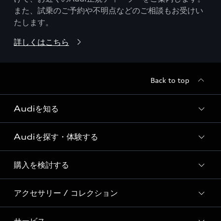
また、試乗のご予約や不明点などのご相談もお受けい
たします。
詳しくはこちら
Back to top
Audiを知る
Audiを探す・体験する
Audi ブランド
Story of Progress
購入を検討する
ディーラー検索
Audi Sport
新車在庫検索
アクセサリー / コレクション
モデル一覧
Formula 1®
試乗車・展示車検索
特別仕様モデル / 限定モデル
デジタルサービス