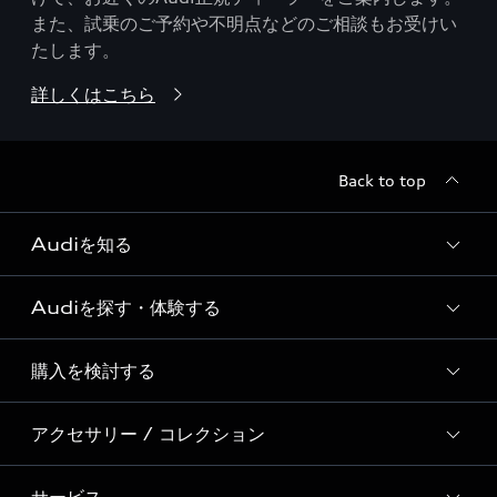
また、試乗のご予約や不明点などのご相談もお受けい
たします。
詳しくはこちら
Back to top
Audiを知る
Audiを探す・体験する
Audi ブランド
Story of Progress
購入を検討する
ディーラー検索
Audi Sport
新車在庫検索
アクセサリー / コレクション
モデル一覧
Formula 1®
試乗車・展示車検索
特別仕様モデル / 限定モデル
デジタルサービス