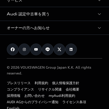
サービス
純正アクセサリー
見積り依頼
e-tronラインアップ
Audi exclusive
オンラインショップ
試乗予約
Audi 認定中古車を買う
サービス入庫予約
価格シミュレーション
Audi driving experience
Audi collection
サービスプログラム
車両比較
オーナーの方へお知らせ
Audi認定中古車
アウディナビアプリ
メンテナンス
ご購入サポート
Audi認定中古車検索
お知らせ
車検 / 定期点検
カタログ一覧
クオリティ
オーナー様向けキャンペーン
e-tronアフターサポート
保証
リコール関連情報
Audi Top Service紹介
© 2026 VOLKSWAGEN Group Japan K.K. All rights
メンテナンス
特定整備適用車一覧
reserved.
myAudi
24時間緊急サポート
リサイクル法
プレスリリース
利用規約
個人情報保護方針
ファイナンス
コンプライアンス
リサイクル関連
会社概要
よくある質問（FAQ）
採用情報
お問い合わせ
myAudi利用規約
キャンペーン / イベント
AUDI AGからのプライバシー通知
ライセンス条項
買取査定
English