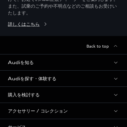
また、試乗のご予約や不明点などのご相談もお受けい
たします。
詳しくはこちら
Back to top
Audiを知る
Audiを探す・体験する
Audi ブランド
Story of Progress
購入を検討する
ディーラー検索
Audi Sport
新車在庫検索
アクセサリー / コレクション
モデル一覧
Formula 1®
試乗車・展示車検索
特別仕様モデル / 限定モデル
デジタルサービス