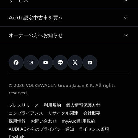
サービス
純正アクセサリー
見積り依頼
e-tronラインアップ
Audi exclusive
オンラインショップ
試乗予約
Audi 認定中古車を買う
サービス入庫予約
価格シミュレーション
Audi driving experience
Audi collection
サービスプログラム
車両比較
オーナーの方へお知らせ
Audi認定中古車
アウディナビアプリ
メンテナンス
ご購入サポート
Audi認定中古車検索
お知らせ
車検 / 定期点検
カタログ一覧
クオリティ
オーナー様向けキャンペーン
e-tronアフターサポート
保証
リコール関連情報
Audi Top Service紹介
© 2026 VOLKSWAGEN Group Japan K.K. All rights
メンテナンス
特定整備適用車一覧
reserved.
myAudi
24時間緊急サポート
リサイクル法
プレスリリース
利用規約
個人情報保護方針
ファイナンス
コンプライアンス
リサイクル関連
会社概要
よくある質問（FAQ）
採用情報
お問い合わせ
myAudi利用規約
キャンペーン / イベント
AUDI AGからのプライバシー通知
ライセンス条項
買取査定
English