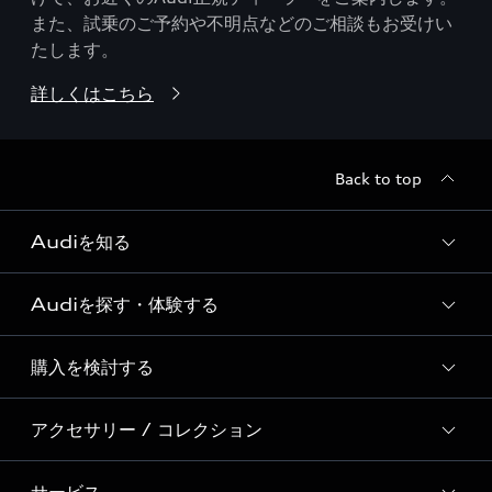
また、試乗のご予約や不明点などのご相談もお受けい
たします。
詳しくはこちら
Back to top
Audiを知る
Audiを探す・体験する
Audi ブランド
Story of Progress
購入を検討する
ディーラー検索
Audi Sport
新車在庫検索
アクセサリー / コレクション
モデル一覧
Formula 1®
試乗車・展示車検索
特別仕様モデル / 限定モデル
デジタルサービス