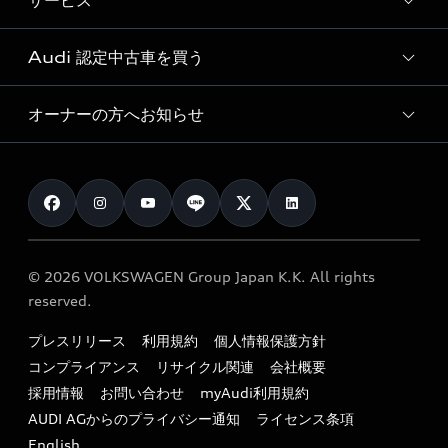
サービス
純正アクセサリー
見積り依頼
e-tronラインアップ
Audi exclusive
オンラインショップ
試乗予約
Audi 認定中古車を買う
サービス入庫予約
価格シミュレーション
Audi driving experience
Audi collection
サービスプログラム
車両比較
オーナーの方へお知らせ
Audi認定中古車
アウディナビアプリ
メンテナンス
ご購入サポート
Audi認定中古車検索
お知らせ
車検 / 定期点検
カタログ一覧
クオリティ
オーナー様向けキャンペーン
e-tronアフターサポート
保証
リコール関連情報
Audi Top Service紹介
© 2026 VOLKSWAGEN Group Japan K.K. All rights
メンテナンス
特定整備適用車一覧
reserved.
myAudi
24時間緊急サポート
リサイクル法
プレスリリース
利用規約
個人情報保護方針
ファイナンス
コンプライアンス
リサイクル関連
会社概要
よくある質問（FAQ）
採用情報
お問い合わせ
myAudi利用規約
キャンペーン / イベント
AUDI AGからのプライバシー通知
ライセンス条項
買取査定
English