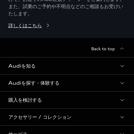
また、試乗のご予約や不明点などのご相談もお受けい
たします。
詳しくはこちら
Back to top
Audiを知る
Audiを探す・体験する
Audi ブランド
Story of Progress
購入を検討する
ディーラー検索
Audi Sport
新車在庫検索
アクセサリー / コレクション
モデル一覧
Formula 1®
試乗車・展示車検索
特別仕様モデル / 限定モデル
デジタルサービス