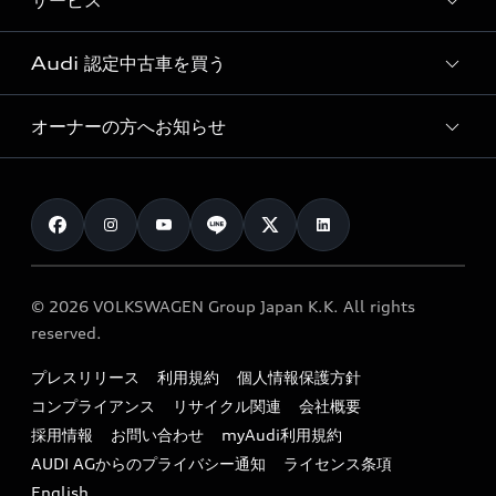
サービス
純正アクセサリー
見積り依頼
e-tronラインアップ
Audi exclusive
オンラインショップ
試乗予約
Audi 認定中古車を買う
サービス入庫予約
価格シミュレーション
Audi driving experience
Audi collection
サービスプログラム
車両比較
オーナーの方へお知らせ
Audi認定中古車
アウディナビアプリ
メンテナンス
ご購入サポート
Audi認定中古車検索
お知らせ
車検 / 定期点検
カタログ一覧
クオリティ
オーナー様向けキャンペーン
e-tronアフターサポート
保証
リコール関連情報
Audi Top Service紹介
© 2026 VOLKSWAGEN Group Japan K.K. All rights
メンテナンス
特定整備適用車一覧
reserved.
myAudi
24時間緊急サポート
リサイクル法
プレスリリース
利用規約
個人情報保護方針
ファイナンス
コンプライアンス
リサイクル関連
会社概要
よくある質問（FAQ）
採用情報
お問い合わせ
myAudi利用規約
キャンペーン / イベント
AUDI AGからのプライバシー通知
ライセンス条項
買取査定
English