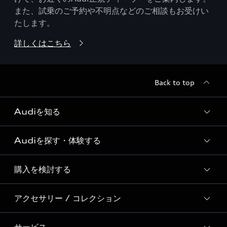
また、試乗のご予約や不明点などのご相談もお受けい
たします。
詳しくはこちら
Back to top
Audiを知る
Audiを探す・体験する
Audi ブランド
Story of Progress
購入を検討する
ディーラー検索
Audi Sport
新車在庫検索
アクセサリー / コレクション
モデル一覧
Formula 1®
試乗車・展示車検索
特別仕様モデル / 限定モデル
デジタルサービス