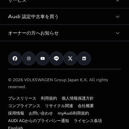
サービス
純正アクセサリー
見積り依頼
e-tronラインアップ
Audi exclusive
オンラインショップ
試乗予約
Audi 認定中古車を買う
サービス入庫予約
価格シミュレーション
Audi driving experience
Audi collection
サービスプログラム
車両比較
オーナーの方へお知らせ
Audi認定中古車
アウディナビアプリ
メンテナンス
ご購入サポート
Audi認定中古車検索
お知らせ
車検 / 定期点検
カタログ一覧
クオリティ
オーナー様向けキャンペーン
e-tronアフターサポート
保証
リコール関連情報
Audi Top Service紹介
© 2026 VOLKSWAGEN Group Japan K.K. All rights
メンテナンス
特定整備適用車一覧
reserved.
myAudi
24時間緊急サポート
リサイクル法
プレスリリース
利用規約
個人情報保護方針
ファイナンス
コンプライアンス
リサイクル関連
会社概要
よくある質問（FAQ）
採用情報
お問い合わせ
myAudi利用規約
キャンペーン / イベント
AUDI AGからのプライバシー通知
ライセンス条項
買取査定
English