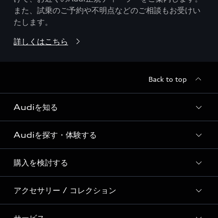
また、試乗のご予約や不明点などのご相談もお受けい
たします。
詳しくはこちら
Back to top
Audiを知る
Audiを探す・体験する
Audi ブランド
Story of Progress
購入を検討する
ディーラー検索
Audi Sport
新車在庫検索
アクセサリー / コレクション
モデル一覧
Formula 1®
試乗車・展示車検索
特別仕様モデル / 限定モデル
デジタルサービス