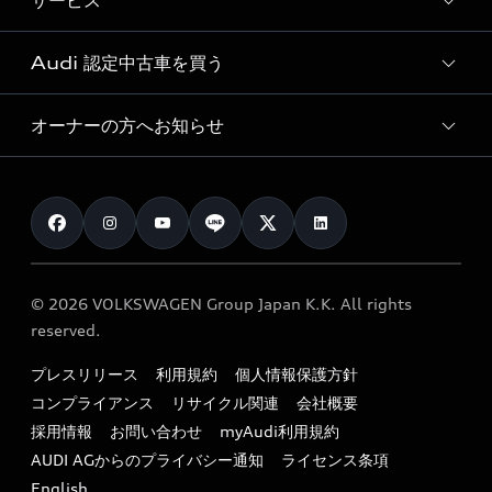
サービス
純正アクセサリー
見積り依頼
e-tronラインアップ
Audi exclusive
オンラインショップ
試乗予約
Audi 認定中古車を買う
サービス入庫予約
価格シミュレーション
Audi driving experience
Audi collection
サービスプログラム
車両比較
オーナーの方へお知らせ
Audi認定中古車
アウディナビアプリ
メンテナンス
ご購入サポート
Audi認定中古車検索
お知らせ
車検 / 定期点検
カタログ一覧
クオリティ
オーナー様向けキャンペーン
e-tronアフターサポート
保証
リコール関連情報
Audi Top Service紹介
© 2026 VOLKSWAGEN Group Japan K.K. All rights
メンテナンス
特定整備適用車一覧
reserved.
myAudi
24時間緊急サポート
リサイクル法
プレスリリース
利用規約
個人情報保護方針
ファイナンス
コンプライアンス
リサイクル関連
会社概要
よくある質問（FAQ）
採用情報
お問い合わせ
myAudi利用規約
キャンペーン / イベント
AUDI AGからのプライバシー通知
ライセンス条項
買取査定
English