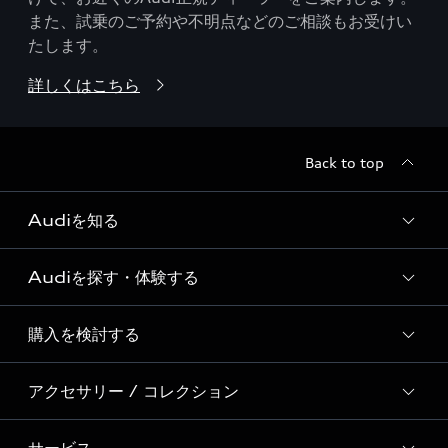
また、試乗のご予約や不明点などのご相談もお受けい
たします。
詳しくはこちら
Back to top
Audiを知る
Audiを探す・体験する
Audi ブランド
Story of Progress
購入を検討する
ディーラー検索
Audi Sport
新車在庫検索
アクセサリー / コレクション
モデル一覧
Formula 1®
試乗車・展示車検索
特別仕様モデル / 限定モデル
デジタルサービス