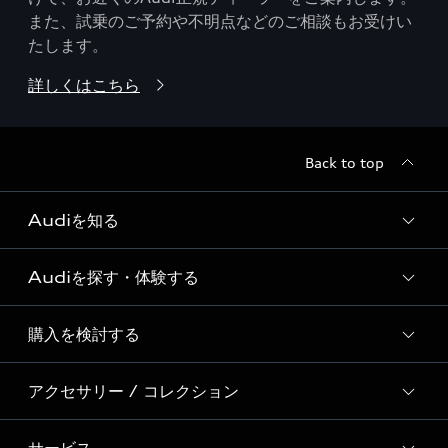
また、試乗のご予約や不明点などのご相談もお受けい
たします。
詳しくはこちら
Back to top
Audiを知る
Audiを探す・体験する
Audi ブランド
Story of Progress
購入を検討する
ディーラー検索
Audi Sport
新車在庫検索
アクセサリー / コレクション
モデル一覧
Formula 1®
試乗車・展示車検索
特別仕様モデル / 限定モデル
デジタルサービス