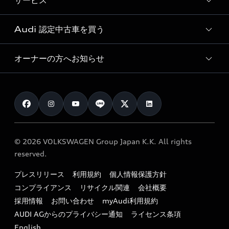
サービス
純正アクセサリー
見積り依頼
e-tronラインアップ
Audi exclusive
オンラインショップ
試乗予約
Audi 認定中古車を買う
サービス入庫予約
価格シミュレーション
Audi driving experience
Audi collection
サービスプログラム
車両比較
オーナーの方へお知らせ
Audi認定中古車
アウディナビアプリ
メンテナンス
ご購入サポート
Audi認定中古車検索
お知らせ
車検 / 定期点検
カタログ一覧
クオリティ
オーナー様向けキャンペーン
e-tronアフターサポート
保証
リコール関連情報
Audi Top Service紹介
© 2026 VOLKSWAGEN Group Japan K.K. All rights
メンテナンス
特定整備適用車一覧
reserved.
myAudi
24時間緊急サポート
リサイクル法
プレスリリース
利用規約
個人情報保護方針
ファイナンス
コンプライアンス
リサイクル関連
会社概要
よくある質問（FAQ）
採用情報
お問い合わせ
myAudi利用規約
キャンペーン / イベント
AUDI AGからのプライバシー通知
ライセンス条項
買取査定
English