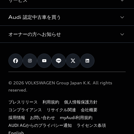
サービス
純正アクセサリー
見積り依頼
e-tronラインアップ
Audi exclusive
オンラインショップ
試乗予約
Audi 認定中古車を買う
サービス入庫予約
価格シミュレーション
Audi driving experience
Audi collection
サービスプログラム
車両比較
オーナーの方へお知らせ
Audi認定中古車
アウディナビアプリ
メンテナンス
ご購入サポート
Audi認定中古車検索
お知らせ
車検 / 定期点検
カタログ一覧
クオリティ
オーナー様向けキャンペーン
e-tronアフターサポート
保証
リコール関連情報
Audi Top Service紹介
© 2026 VOLKSWAGEN Group Japan K.K. All rights
メンテナンス
特定整備適用車一覧
reserved.
myAudi
24時間緊急サポート
リサイクル法
プレスリリース
利用規約
個人情報保護方針
ファイナンス
コンプライアンス
リサイクル関連
会社概要
よくある質問（FAQ）
採用情報
お問い合わせ
myAudi利用規約
キャンペーン / イベント
AUDI AGからのプライバシー通知
ライセンス条項
買取査定
English