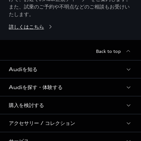
また、試乗のご予約や不明点などのご相談もお受けい
たします。
詳しくはこちら
Back to top
Audiを知る
Audiを探す・体験する
Audi ブランド
Story of Progress
購入を検討する
ディーラー検索
Audi Sport
新車在庫検索
アクセサリー / コレクション
モデル一覧
Formula 1®
試乗車・展示車検索
特別仕様モデル / 限定モデル
デジタルサービス