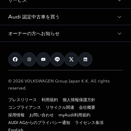
サービス
純正アクセサリー
見積り依頼
e-tronラインアップ
Audi exclusive
オンラインショップ
試乗予約
Audi 認定中古車を買う
サービス入庫予約
価格シミュレーション
Audi driving experience
Audi collection
サービスプログラム
車両比較
オーナーの方へお知らせ
Audi認定中古車
アウディナビアプリ
メンテナンス
ご購入サポート
Audi認定中古車検索
お知らせ
車検 / 定期点検
カタログ一覧
クオリティ
オーナー様向けキャンペーン
e-tronアフターサポート
保証
リコール関連情報
Audi Top Service紹介
© 2026 VOLKSWAGEN Group Japan K.K. All rights
メンテナンス
特定整備適用車一覧
reserved.
myAudi
24時間緊急サポート
リサイクル法
プレスリリース
利用規約
個人情報保護方針
ファイナンス
コンプライアンス
リサイクル関連
会社概要
よくある質問（FAQ）
採用情報
お問い合わせ
myAudi利用規約
キャンペーン / イベント
AUDI AGからのプライバシー通知
ライセンス条項
買取査定
English