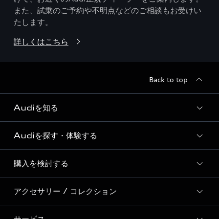
また、試乗のご予約や不明点などのご相談もお受けい
たします。
詳しくはこちら
Back to top
Audiを知る
Audiを探す・体験する
Audi ブランド
Story of Progress
購入を検討する
ディーラー検索
Audi Sport
新車在庫検索
アクセサリー / コレクション
モデル一覧
Formula 1®
試乗車・展示車検索
特別仕様モデル / 限定モデル
デジタルサービス