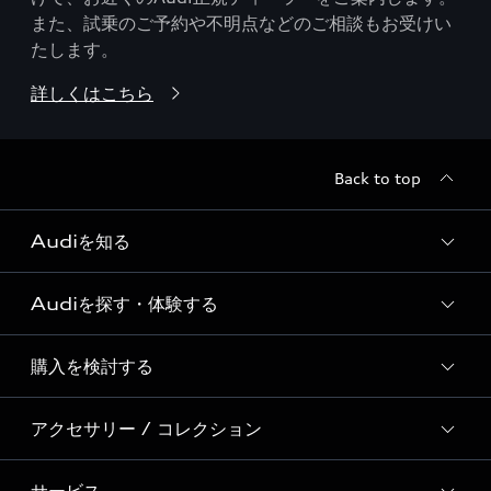
また、試乗のご予約や不明点などのご相談もお受けい
たします。
詳しくはこちら
Back to top
Audiを知る
Audiを探す・体験する
Audi ブランド
Story of Progress
購入を検討する
ディーラー検索
Audi Sport
新車在庫検索
アクセサリー / コレクション
モデル一覧
Formula 1®
試乗車・展示車検索
特別仕様モデル / 限定モデル
デジタルサービス