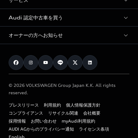
サービス
純正アクセサリー
見積り依頼
e-tronラインアップ
Audi exclusive
オンラインショップ
試乗予約
Audi 認定中古車を買う
サービス入庫予約
価格シミュレーション
Audi driving experience
Audi collection
サービスプログラム
車両比較
オーナーの方へお知らせ
Audi認定中古車
アウディナビアプリ
メンテナンス
ご購入サポート
Audi認定中古車検索
お知らせ
車検 / 定期点検
カタログ一覧
クオリティ
オーナー様向けキャンペーン
e-tronアフターサポート
保証
リコール関連情報
Audi Top Service紹介
© 2026 VOLKSWAGEN Group Japan K.K. All rights
メンテナンス
特定整備適用車一覧
reserved.
myAudi
24時間緊急サポート
リサイクル法
プレスリリース
利用規約
個人情報保護方針
ファイナンス
コンプライアンス
リサイクル関連
会社概要
よくある質問（FAQ）
採用情報
お問い合わせ
myAudi利用規約
キャンペーン / イベント
AUDI AGからのプライバシー通知
ライセンス条項
買取査定
English