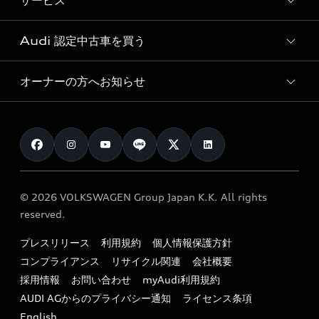
サービス
純正アクセサリー
見積り依頼
e-tronラインアップ
Audi exclusive
オンラインショップ
試乗予約
Audi 認定中古車を買う
サービス入庫予約
価格シミュレーション
Audi driving experience
Audi collection
サービスプログラム
車両比較
オーナーの方へお知らせ
Audi認定中古車
アウディナビアプリ
メンテナンス
ご購入サポート
Audi認定中古車検索
お知らせ
車検 / 定期点検
カタログ一覧
クオリティ
オーナー様向けキャンペーン
e-tronアフターサポート
保証
リコール関連情報
Audi Top Service紹介
© 2026 VOLKSWAGEN Group Japan K.K. All rights
メンテナンス
特定整備適用車一覧
reserved.
myAudi
24時間緊急サポート
リサイクル法
プレスリリース
利用規約
個人情報保護方針
ファイナンス
コンプライアンス
リサイクル関連
会社概要
よくある質問（FAQ）
採用情報
お問い合わせ
myAudi利用規約
キャンペーン / イベント
AUDI AGからのプライバシー通知
ライセンス条項
買取査定
English