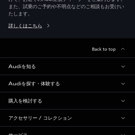
また、試乗のご予約や不明点などのご相談もお受けい
たします。
詳しくはこちら
Back to top
Audiを知る
Audiを探す・体験する
Audi ブランド
Story of Progress
購入を検討する
ディーラー検索
Audi Sport
新車在庫検索
アクセサリー / コレクション
モデル一覧
Formula 1®
試乗車・展示車検索
特別仕様モデル / 限定モデル
デジタルサービス