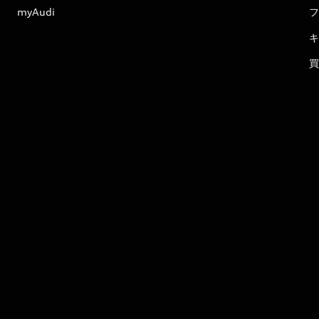
myAudi
フ
キ
買