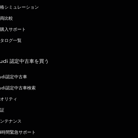
格シミュレーション
両比較
購入サポート
タログ一覧
udi 認定中古車を買う
udi認定中古車
udi認定中古車検索
オリティ
証
ンテナンス
4時間緊急サポート