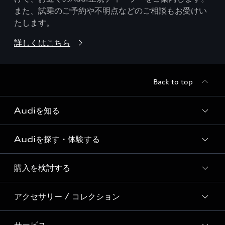
また、試乗のご予約や不明点などのご相談もお受けい
たします。
詳しくはこちら
Back to top
Audiを知る
Audiを探す・体験する
Audi ブランド
Story of Progress
購入を検討する
ディーラー検索
Audi Sport
新車在庫検索
アクセサリー / コレクション
モデル一覧
Formula 1®
試乗車・展示車検索
特別仕様モデル / 限定モデル
デジタルサービス