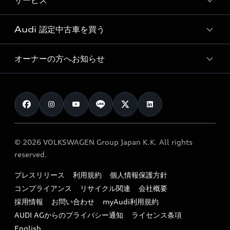
サービス
純正アクセサリー
見積り依頼
e-tronラインアップ
Audi exclusive
オンラインショップ
試乗予約
Audi 認定中古車を買う
サービス入庫予約
価格シミュレーション
Audi driving experience
Audi collection
サービスプログラム
車両比較
オーナーの方へお知らせ
Audi認定中古車
アウディナビアプリ
メンテナンス
ご購入サポート
Audi認定中古車検索
お知らせ
車検 / 定期点検
カタログ一覧
クオリティ
オーナー様向けキャンペーン
e-tronアフターサポート
保証
リコール関連情報
Audi Top Service紹介
© 2026 VOLKSWAGEN Group Japan K.K. All rights
メンテナンス
特定整備適用車一覧
reserved.
myAudi
24時間緊急サポート
リサイクル法
プレスリリース
利用規約
個人情報保護方針
ファイナンス
コンプライアンス
リサイクル関連
会社概要
よくある質問（FAQ）
採用情報
お問い合わせ
myAudi利用規約
キャンペーン / イベント
AUDI AGからのプライバシー通知
ライセンス条項
買取査定
English