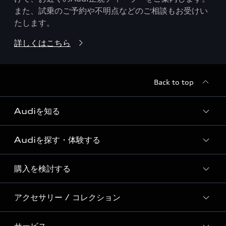
また、試乗のご予約や不明点などのご相談もお受けい
たします。
詳しくはこちら
Back to top
Audiを知る
Audiを探す・体験する
Audi ブランド
Story of Progress
購入を検討する
ディーラー検索
Audi Sport
新車在庫検索
アクセサリー / コレクション
モデル一覧
Formula 1®
試乗車・展示車検索
特別仕様モデル / 限定モデル
デジタルサービス