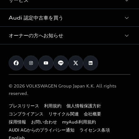
サービス
純正アクセサリー
見積り依頼
e-tronラインアップ
Audi exclusive
オンラインショップ
試乗予約
Audi 認定中古車を買う
サービス入庫予約
価格シミュレーション
Audi driving experience
Audi collection
サービスプログラム
車両比較
オーナーの方へお知らせ
Audi認定中古車
アウディナビアプリ
メンテナンス
ご購入サポート
Audi認定中古車検索
お知らせ
車検 / 定期点検
カタログ一覧
クオリティ
オーナー様向けキャンペーン
e-tronアフターサポート
保証
リコール関連情報
Audi Top Service紹介
© 2026 VOLKSWAGEN Group Japan K.K. All rights
メンテナンス
特定整備適用車一覧
reserved.
myAudi
24時間緊急サポート
リサイクル法
プレスリリース
利用規約
個人情報保護方針
ファイナンス
コンプライアンス
リサイクル関連
会社概要
よくある質問（FAQ）
採用情報
お問い合わせ
myAudi利用規約
キャンペーン / イベント
AUDI AGからのプライバシー通知
ライセンス条項
買取査定
English