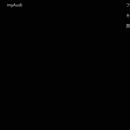
myAudi
フ
キ
買