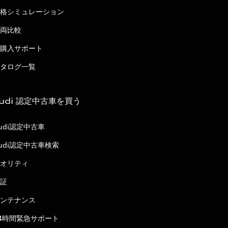
格シミュレーション
両比較
購入サポート
タログ一覧
udi 認定中古車を買う
udi認定中古車
udi認定中古車検索
オリティ
証
ンテナンス
4時間緊急サポート