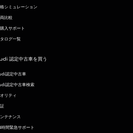
格シミュレーション
両比較
購入サポート
タログ一覧
udi 認定中古車を買う
udi認定中古車
udi認定中古車検索
オリティ
証
ンテナンス
4時間緊急サポート