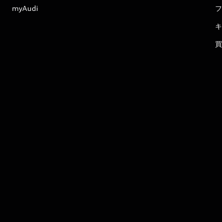
myAudi
フ
キ
買