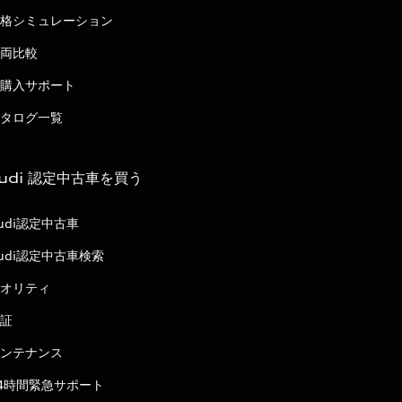
格シミュレーション
両比較
購入サポート
タログ一覧
udi 認定中古車を買う
udi認定中古車
udi認定中古車検索
オリティ
証
ンテナンス
4時間緊急サポート