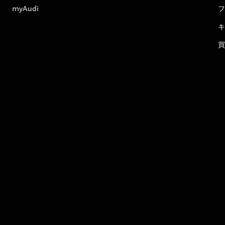
myAudi
フ
キ
買