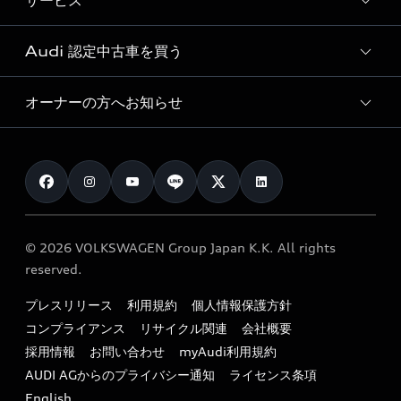
サービス
純正アクセサリー
見積り依頼
e-tronラインアップ
Audi exclusive
オンラインショップ
試乗予約
Audi 認定中古車を買う
サービス入庫予約
価格シミュレーション
Audi driving experience
Audi collection
サービスプログラム
車両比較
オーナーの方へお知らせ
Audi認定中古車
アウディナビアプリ
メンテナンス
ご購入サポート
Audi認定中古車検索
お知らせ
車検 / 定期点検
カタログ一覧
クオリティ
オーナー様向けキャンペーン
e-tronアフターサポート
保証
リコール関連情報
Audi Top Service紹介
© 2026 VOLKSWAGEN Group Japan K.K. All rights
メンテナンス
特定整備適用車一覧
reserved.
myAudi
24時間緊急サポート
リサイクル法
プレスリリース
利用規約
個人情報保護方針
ファイナンス
コンプライアンス
リサイクル関連
会社概要
よくある質問（FAQ）
採用情報
お問い合わせ
myAudi利用規約
キャンペーン / イベント
AUDI AGからのプライバシー通知
ライセンス条項
買取査定
English