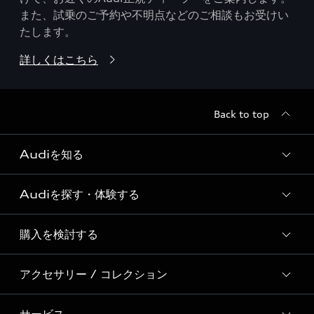
また、試乗のご予約や不明点などのご相談もお受けい
たします。
詳しくはこちら
Back to top
Audiを知る
Audiを探す・体験する
Audi ブランド
Story of Progress
購入を検討する
ディーラー検索
Audi Sport
新車在庫検索
アクセサリー / コレクション
モデル一覧
Formula 1®
試乗車・展示車検索
特別仕様モデル / 限定モデル
デジタルサービス