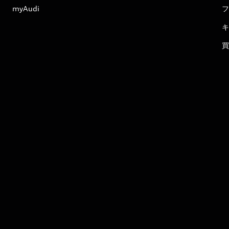
myAudi
フ
キ
買