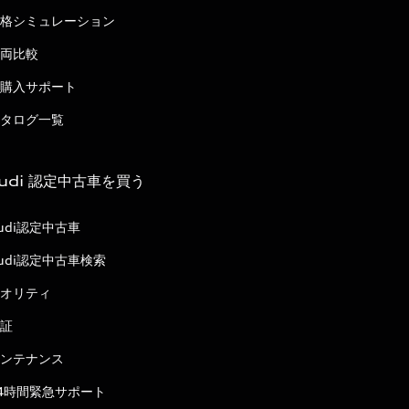
格シミュレーション
両比較
購入サポート
タログ一覧
udi 認定中古車を買う
udi認定中古車
udi認定中古車検索
オリティ
証
ンテナンス
4時間緊急サポート