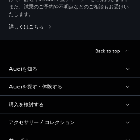
また、試乗のご予約や不明点などのご相談もお受けい
たします。
詳しくはこちら
Back to top
Audiを知る
Audiを探す・体験する
Audi ブランド
Story of Progress
購入を検討する
ディーラー検索
Audi Sport
新車在庫検索
アクセサリー / コレクション
モデル一覧
Formula 1®
試乗車・展示車検索
特別仕様モデル / 限定モデル
デジタルサービス