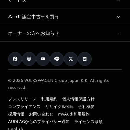
サービス
純正アクセサリー
見積り依頼
e-tronラインアップ
Audi exclusive
オンラインショップ
試乗予約
Audi 認定中古車を買う
サービス入庫予約
価格シミュレーション
Audi driving experience
Audi collection
サービスプログラム
車両比較
オーナーの方へお知らせ
Audi認定中古車
アウディナビアプリ
メンテナンス
ご購入サポート
Audi認定中古車検索
お知らせ
車検 / 定期点検
カタログ一覧
クオリティ
オーナー様向けキャンペーン
e-tronアフターサポート
保証
リコール関連情報
Audi Top Service紹介
© 2026 VOLKSWAGEN Group Japan K.K. All rights
メンテナンス
特定整備適用車一覧
reserved.
myAudi
24時間緊急サポート
リサイクル法
プレスリリース
利用規約
個人情報保護方針
ファイナンス
コンプライアンス
リサイクル関連
会社概要
よくある質問（FAQ）
採用情報
お問い合わせ
myAudi利用規約
キャンペーン / イベント
AUDI AGからのプライバシー通知
ライセンス条項
買取査定
English