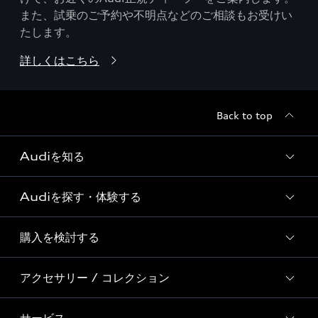
また、試乗のご予約や不明点などのご相談もお受けい
たします。
詳しくはこちら
Back to top
Audiを知る
Audiを探す・体験する
Audi ブランド
Story of Progress
購入を検討する
ディーラー検索
Audi Sport
新車在庫検索
アクセサリー / コレクション
モデル一覧
Formula 1®
試乗車・展示車検索
特別仕様モデル / 限定モデル
デジタルサービス