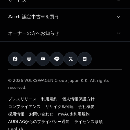
サービス
純正アクセサリー
見積り依頼
e-tronラインアップ
Audi exclusive
オンラインショップ
試乗予約
Audi 認定中古車を買う
サービス入庫予約
価格シミュレーション
Audi driving experience
Audi collection
サービスプログラム
車両比較
オーナーの方へお知らせ
Audi認定中古車
アウディナビアプリ
メンテナンス
ご購入サポート
Audi認定中古車検索
お知らせ
車検 / 定期点検
カタログ一覧
クオリティ
オーナー様向けキャンペーン
e-tronアフターサポート
保証
リコール関連情報
Audi Top Service紹介
© 2026 VOLKSWAGEN Group Japan K.K. All rights
メンテナンス
特定整備適用車一覧
reserved.
myAudi
24時間緊急サポート
リサイクル法
プレスリリース
利用規約
個人情報保護方針
ファイナンス
コンプライアンス
リサイクル関連
会社概要
よくある質問（FAQ）
採用情報
お問い合わせ
myAudi利用規約
キャンペーン / イベント
AUDI AGからのプライバシー通知
ライセンス条項
買取査定
English