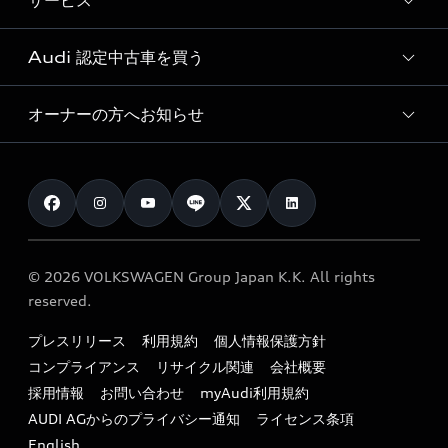
サービス
純正アクセサリー
見積り依頼
e-tronラインアップ
Audi exclusive
オンラインショップ
試乗予約
Audi 認定中古車を買う
サービス入庫予約
価格シミュレーション
Audi driving experience
Audi collection
サービスプログラム
車両比較
オーナーの方へお知らせ
Audi認定中古車
アウディナビアプリ
メンテナンス
ご購入サポート
Audi認定中古車検索
お知らせ
車検 / 定期点検
カタログ一覧
クオリティ
オーナー様向けキャンペーン
e-tronアフターサポート
保証
リコール関連情報
Audi Top Service紹介
© 2026 VOLKSWAGEN Group Japan K.K. All rights
メンテナンス
特定整備適用車一覧
reserved.
myAudi
24時間緊急サポート
リサイクル法
プレスリリース
利用規約
個人情報保護方針
ファイナンス
コンプライアンス
リサイクル関連
会社概要
よくある質問（FAQ）
採用情報
お問い合わせ
myAudi利用規約
キャンペーン / イベント
AUDI AGからのプライバシー通知
ライセンス条項
買取査定
English