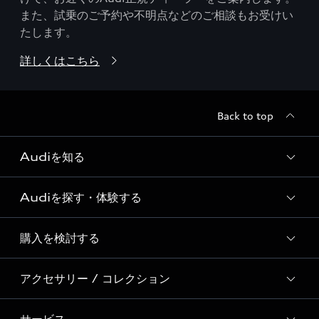
また、試乗のご予約や不明点などのご相談もお受けい
たします。
詳しくはこちら
Back to top
Audiを知る
Audiを探す・体験する
Audi ブランド
Story of Progress
購入を検討する
ディーラー検索
Audi Sport
新車在庫検索
アクセサリー / コレクション
モデル一覧
Formula 1®
試乗車・展示車検索
特別仕様モデル / 限定モデル
デジタルサービス