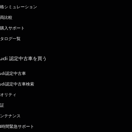
格シミュレーション
両比較
購入サポート
タログ一覧
udi 認定中古車を買う
udi認定中古車
udi認定中古車検索
オリティ
証
ンテナンス
4時間緊急サポート