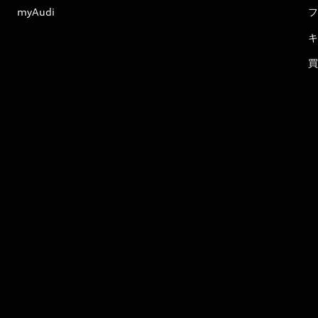
myAudi
フ
キ
買