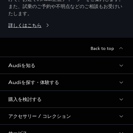
また、試乗のご予約や不明点などのご相談もお受けい
たします。
詳しくはこちら
Back to top
Audiを知る
Audiを探す・体験する
Audi ブランド
Story of Progress
購入を検討する
ディーラー検索
Audi Sport
新車在庫検索
アクセサリー / コレクション
モデル一覧
Formula 1®
試乗車・展示車検索
特別仕様モデル / 限定モデル
デジタルサービス