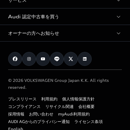
サービス
純正アクセサリー
見積り依頼
e-tronラインアップ
Audi exclusive
オンラインショップ
試乗予約
Audi 認定中古車を買う
サービス入庫予約
価格シミュレーション
Audi driving experience
Audi collection
サービスプログラム
車両比較
オーナーの方へお知らせ
Audi認定中古車
アウディナビアプリ
メンテナンス
ご購入サポート
Audi認定中古車検索
お知らせ
車検 / 定期点検
カタログ一覧
クオリティ
オーナー様向けキャンペーン
e-tronアフターサポート
保証
リコール関連情報
Audi Top Service紹介
© 2026 VOLKSWAGEN Group Japan K.K. All rights
メンテナンス
特定整備適用車一覧
reserved.
myAudi
24時間緊急サポート
リサイクル法
プレスリリース
利用規約
個人情報保護方針
ファイナンス
コンプライアンス
リサイクル関連
会社概要
よくある質問（FAQ）
採用情報
お問い合わせ
myAudi利用規約
キャンペーン / イベント
AUDI AGからのプライバシー通知
ライセンス条項
買取査定
English