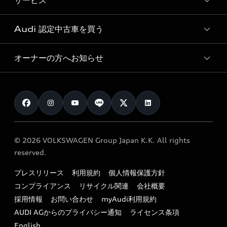
サービス
純正アクセサリー
見積り依頼
e-tronラインアップ
Audi exclusive
オンラインショップ
試乗予約
Audi 認定中古車を買う
サービス入庫予約
価格シミュレーション
Audi driving experience
Audi collection
サービスプログラム
車両比較
オーナーの方へお知らせ
Audi認定中古車
アウディナビアプリ
メンテナンス
ご購入サポート
Audi認定中古車検索
お知らせ
車検 / 定期点検
カタログ一覧
クオリティ
オーナー様向けキャンペーン
e-tronアフターサポート
保証
リコール関連情報
Audi Top Service紹介
© 2026 VOLKSWAGEN Group Japan K.K. All rights
メンテナンス
特定整備適用車一覧
reserved.
myAudi
24時間緊急サポート
リサイクル法
プレスリリース
利用規約
個人情報保護方針
ファイナンス
コンプライアンス
リサイクル関連
会社概要
よくある質問（FAQ）
採用情報
お問い合わせ
myAudi利用規約
キャンペーン / イベント
AUDI AGからのプライバシー通知
ライセンス条項
買取査定
English