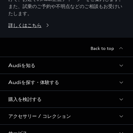
また、試乗のご予約や不明点などのご相談もお受けい
たします。
詳しくはこちら
Back to top
Audiを知る
Audiを探す・体験する
Audi ブランド
Story of Progress
購入を検討する
ディーラー検索
Audi Sport
新車在庫検索
アクセサリー / コレクション
モデル一覧
Formula 1®
試乗車・展示車検索
特別仕様モデル / 限定モデル
デジタルサービス