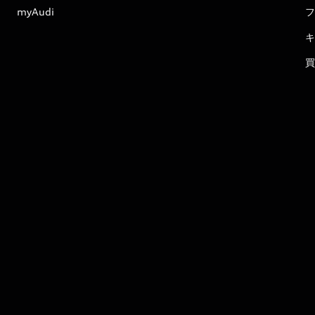
myAudi
フ
キ
買