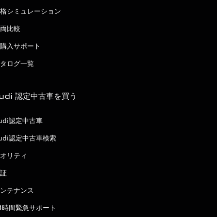
格シミュレーション
両比較
購入サポート
タログ一覧
udi 認定中古車を買う
udi認定中古車
udi認定中古車検索
オリティ
証
ンテナンス
4時間緊急サポート