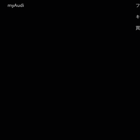
myAudi
フ
キ
買