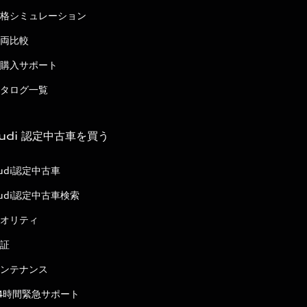
格シミュレーション
両比較
購入サポート
タログ一覧
udi 認定中古車を買う
udi認定中古車
udi認定中古車検索
オリティ
証
ンテナンス
4時間緊急サポート