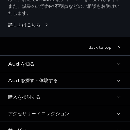
また、試乗のご予約や不明点などのご相談もお受けい
たします。
詳しくはこちら
Back to top
Audiを知る
Audiを探す・体験する
Audi ブランド
Story of Progress
購入を検討する
ディーラー検索
Audi Sport
新車在庫検索
アクセサリー / コレクション
モデル一覧
Formula 1®
試乗車・展示車検索
特別仕様モデル / 限定モデル
デジタルサービス