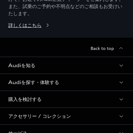
また、試乗のご予約や不明点などのご相談もお受けい
たします。
詳しくはこちら
Back to top
Audiを知る
Audiを探す・体験する
Audi ブランド
Story of Progress
購入を検討する
ディーラー検索
Audi Sport
新車在庫検索
アクセサリー / コレクション
モデル一覧
Formula 1®
試乗車・展示車検索
特別仕様モデル / 限定モデル
デジタルサービス