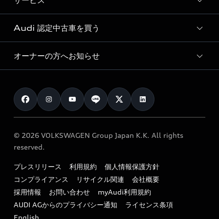
サービス
純正アクセサリー
見積り依頼
e-tronラインアップ
Audi exclusive
オンラインショップ
試乗予約
Audi 認定中古車を買う
サービス入庫予約
価格シミュレーション
Audi driving experience
Audi collection
サービスプログラム
車両比較
オーナーの方へお知らせ
Audi認定中古車
アウディナビアプリ
メンテナンス
ご購入サポート
Audi認定中古車検索
お知らせ
車検 / 定期点検
カタログ一覧
クオリティ
オーナー様向けキャンペーン
e-tronアフターサポート
保証
リコール関連情報
Audi Top Service紹介
© 2026 VOLKSWAGEN Group Japan K.K. All rights
メンテナンス
特定整備適用車一覧
reserved.
myAudi
24時間緊急サポート
リサイクル法
プレスリリース
利用規約
個人情報保護方針
ファイナンス
コンプライアンス
リサイクル関連
会社概要
よくある質問（FAQ）
採用情報
お問い合わせ
myAudi利用規約
キャンペーン / イベント
AUDI AGからのプライバシー通知
ライセンス条項
買取査定
English