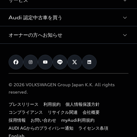
サービス
純正アクセサリー
見積り依頼
e-tronラインアップ
Audi exclusive
オンラインショップ
試乗予約
Audi 認定中古車を買う
サービス入庫予約
価格シミュレーション
Audi driving experience
Audi collection
サービスプログラム
車両比較
オーナーの方へお知らせ
Audi認定中古車
アウディナビアプリ
メンテナンス
ご購入サポート
Audi認定中古車検索
お知らせ
車検 / 定期点検
カタログ一覧
クオリティ
オーナー様向けキャンペーン
e-tronアフターサポート
保証
リコール関連情報
Audi Top Service紹介
© 2026 VOLKSWAGEN Group Japan K.K. All rights
メンテナンス
特定整備適用車一覧
reserved.
myAudi
24時間緊急サポート
リサイクル法
プレスリリース
利用規約
個人情報保護方針
ファイナンス
コンプライアンス
リサイクル関連
会社概要
よくある質問（FAQ）
採用情報
お問い合わせ
myAudi利用規約
キャンペーン / イベント
AUDI AGからのプライバシー通知
ライセンス条項
買取査定
English