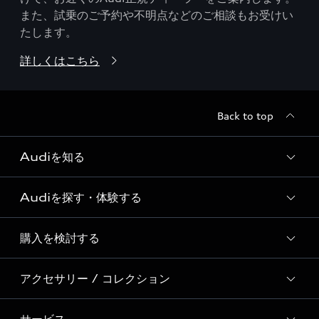
また、試乗のご予約や不明点などのご相談もお受けい
たします。
詳しくはこちら
Back to top
Audiを知る
Audiを探す・体験する
Audi ブランド
Story of Progress
購入を検討する
ディーラー検索
Audi Sport
新車在庫検索
アクセサリー / コレクション
モデル一覧
Formula 1®
試乗車・展示車検索
特別仕様モデル / 限定モデル
デジタルサービス