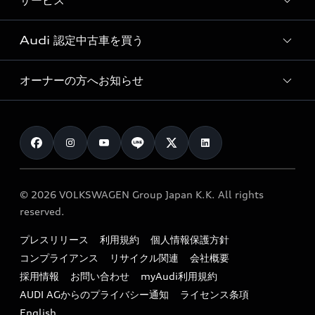
サービス
純正アクセサリー
見積り依頼
e-tronラインアップ
Audi exclusive
オンラインショップ
試乗予約
Audi 認定中古車を買う
サービス入庫予約
価格シミュレーション
Audi driving experience
Audi collection
サービスプログラム
車両比較
オーナーの方へお知らせ
Audi認定中古車
アウディナビアプリ
メンテナンス
ご購入サポート
Audi認定中古車検索
お知らせ
車検 / 定期点検
カタログ一覧
クオリティ
オーナー様向けキャンペーン
e-tronアフターサポート
保証
リコール関連情報
Audi Top Service紹介
© 2026 VOLKSWAGEN Group Japan K.K. All rights
メンテナンス
特定整備適用車一覧
reserved.
myAudi
24時間緊急サポート
リサイクル法
プレスリリース
利用規約
個人情報保護方針
ファイナンス
コンプライアンス
リサイクル関連
会社概要
よくある質問（FAQ）
採用情報
お問い合わせ
myAudi利用規約
キャンペーン / イベント
AUDI AGからのプライバシー通知
ライセンス条項
買取査定
English