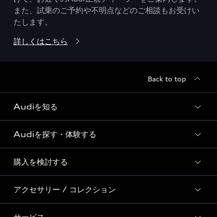
また、試乗のご予約や不明点などのご相談もお受けい
たします。
詳しくはこちら
Back to top
Audiを知る
Audiを探す・体験する
Audi ブランド
Story of Progress
購入を検討する
ディーラー検索
Audi Sport
新車在庫検索
アクセサリー / コレクション
モデル一覧
Formula 1®
試乗車・展示車検索
特別仕様モデル / 限定モデル
デジタルサービス