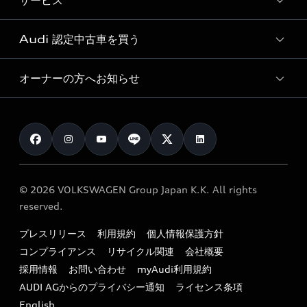
サービス
純正アクセサリー
見積り依頼
e-tronラインアップ
Audi exclusive
オンラインショップ
試乗予約
Audi 認定中古車を買う
サービス入庫予約
価格シミュレーション
Audi driving experience
Audi collection
サービスプログラム
車両比較
オーナーの方へお知らせ
Audi認定中古車
アウディナビアプリ
メンテナンス
ご購入サポート
Audi認定中古車検索
お知らせ
車検 / 定期点検
カタログ一覧
クオリティ
オーナー様向けキャンペーン
e-tronアフターサポート
保証
リコール関連情報
Audi Top Service紹介
© 2026 VOLKSWAGEN Group Japan K.K. All rights
メンテナンス
特定整備適用車一覧
reserved.
myAudi
24時間緊急サポート
リサイクル法
プレスリリース
利用規約
個人情報保護方針
ファイナンス
コンプライアンス
リサイクル関連
会社概要
よくある質問（FAQ）
採用情報
お問い合わせ
myAudi利用規約
キャンペーン / イベント
AUDI AGからのプライバシー通知
ライセンス条項
買取査定
English