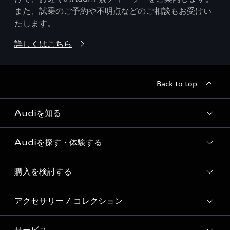
また、試乗のご予約や不明点などのご相談もお受けい
たします。
詳しくはこちら
Back to top
Audiを知る
Audiを探す・体験する
Audi ブランド
Story of Progress
購入を検討する
ディーラー検索
Audi Sport
新車在庫検索
アクセサリー / コレクション
モデル一覧
Formula 1®
試乗車・展示車検索
特別仕様モデル / 限定モデル
デジタルサービス