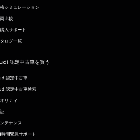
格シミュレーション
両比較
購入サポート
タログ一覧
udi 認定中古車を買う
udi認定中古車
udi認定中古車検索
オリティ
証
ンテナンス
4時間緊急サポート