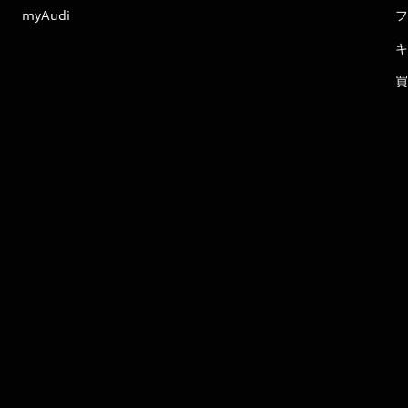
myAudi
フ
キ
買