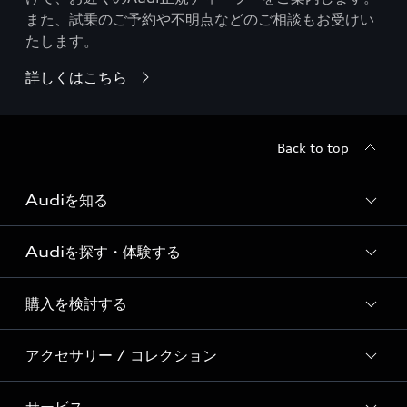
また、試乗のご予約や不明点などのご相談もお受けい
たします。
詳しくはこちら
Back to top
Audiを知る
Audiを探す・体験する
Audi ブランド
Story of Progress
購入を検討する
ディーラー検索
Audi Sport
新車在庫検索
アクセサリー / コレクション
モデル一覧
Formula 1®
試乗車・展示車検索
特別仕様モデル / 限定モデル
デジタルサービス