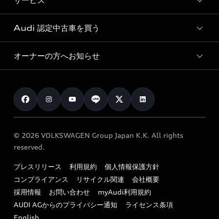
サービス
純正アクセサリー
見積り依頼
e-tronラインアップ
Audi exclusive
オンラインショップ
試乗予約
Audi 認定中古車を買う
サービス入庫予約
価格シミュレーション
Audi driving experience
Audi collection
サービスプログラム
車両比較
オーナーの方へお知らせ
Audi認定中古車
アウディナビアプリ
メンテナンス
ご購入サポート
Audi認定中古車検索
お知らせ
車検 / 定期点検
カタログ一覧
クオリティ
オーナー様向けキャンペーン
e-tronアフターサポート
保証
リコール関連情報
Audi Top Service紹介
© 2026 VOLKSWAGEN Group Japan K.K. All rights
メンテナンス
特定整備適用車一覧
reserved.
myAudi
24時間緊急サポート
リサイクル法
プレスリリース
利用規約
個人情報保護方針
ファイナンス
コンプライアンス
リサイクル関連
会社概要
よくある質問（FAQ）
採用情報
お問い合わせ
myAudi利用規約
キャンペーン / イベント
AUDI AGからのプライバシー通知
ライセンス条項
買取査定
English